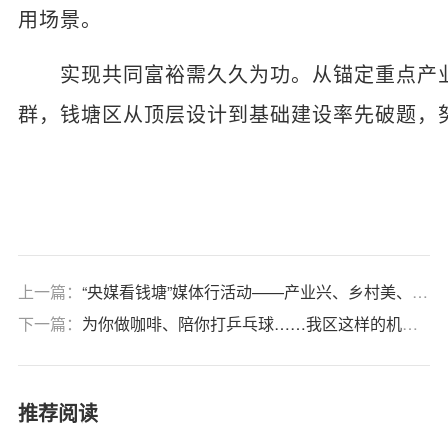
用场景。
实现共同富裕需久久为功。从锚定重点产业
群，钱塘区从顶层设计到基础建设率先破题，努
上一篇：
“央媒看钱塘”媒体行活动——产业兴、乡村美、民心聚：浙江最年轻行政区的“共富”密码
下一篇：
为你做咖啡、陪你打乒乓球……我区这样的机器人，确定不来体验一下吗？
推荐阅读