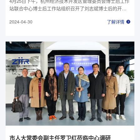
4月25日下午，杭州经济技术开发区管理委员会博士后工作
站联合中心博士后工作站组织召开了刘志斌博士后的开题
答辩会，浙江理工大学机械工程学院院长、教授李秦川，
2024-04-30
了解详情
浙江工业大学教授、人事处副处长谭大鹏，浙江工业大学
机械工程学院副研究员、博导蔡世波，创新中心董事长兼
总经理李正刚，创新中心副总经理陈晓担任评审专家，钱
塘区人社局人才开发科科长金怡等出席本次会议。
市人大常委会副主任罗卫红莅临中心调研