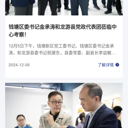
钱塘区委书记金承涛和龙游县党政代表团莅临中
心考察！
12月5日下午，钱塘新区党工委书记、钱塘区委书记金承
涛，和龙游县委书记祝建东，县委常委、副县长李益敏等
龙游县党政代表团一行莅临中心考察，区委办、区发展改
2024-12-06
了解详情
革局主要负责人等陪同。