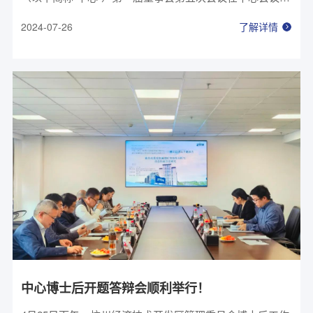
召开。中心董事长李正刚先生主持会议，陆国栋、张靖、
2024-07-26
了解详情
李立军、王国成等董事全体出席会议，公司监事袁雪莉、
陈龙列席会议。
中心博士后开题答辩会顺利举行！