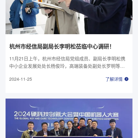
杭州市经信局副局长李明松莅临中心调研！
11月21日上午，杭州市经信局党组成员、副局长李明松携
中小企业发展处处长杨俊玲，高端装备处副处长罗明等莅
临创新中心调研走访，钱塘区经信科技局副局长于坚栋等
2024-11-25
了解详情
陪同。中心董事长兼总经理李正刚、副总经理何芬等热情
接待。