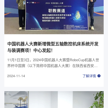
中国机器人大赛新增微型五轴数控机床系统开发
与装调赛项！中心发起！
11月1日至3日，2024中国机器人大赛暨RoboCup机器人世
界杯中国赛（以下简称中国机器人大赛）在陕西省西安市
顺利举行。本届大赛新设立的微型五轴数控机床系统开发
2024-11-14
了解详情
与装调赛项（以下简称微型五轴开发平台赛项），由浙江
省机器人创新中心（浙江钱塘机器人及智能装备研究有限
公司）发起并承办。