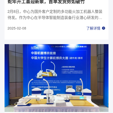
蛇年开工喜迎新象，首单发货势如破竹
2月8日，中心为国外客户定制的多功能火加工机器人整装
待发。作为中心在半导体智能制造装备行业潜心研发的重
要成果之一，多功能火加工机器人在年前已顺利通过客户
2025-02-08
了解详情
验收，项目的顺利推进也代表着中心机器人技术在半导体
行业应用进一步获得突破。