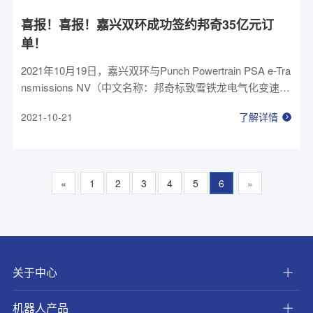
喜报！喜报！嘉兴双环成功签约邦奇35亿元订
单！
2021年10月19日，嘉兴双环与Punch Powertrain PSA e-Tra
nsmissions NV（中文名称：邦奇标致雪铁龙电气化变速箱
有限公司，以下简称“PPeT”）签署有关商务协议文件，双
2021-10-21
了解详情
方就新能源动力系统DT2项目批量供应有关事项达成合作。
根据协议约定，在2022年至2028年期间，由我们根据约定
的供货量每年向PPeT提供齿轮产品的供货，预计累计销售
金额约为35.54亿元人民币。
«
1
2
3
4
5
6
»
关于中心
机器人产品