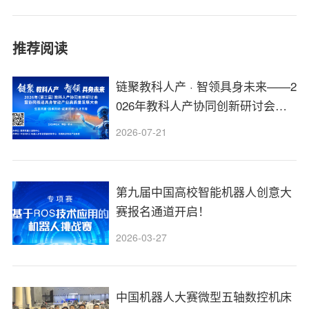
推荐阅读
链聚教科人产 · 智领具身未来——2
026年教科人产协同创新研讨会报
名通道开启！
2026-07-21
第九届中国高校智能机器人创意大
赛报名通道开启！
2026-03-27
中国机器人大赛微型五轴数控机床